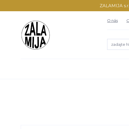
ZALAMIJA s.r.
O nás
O