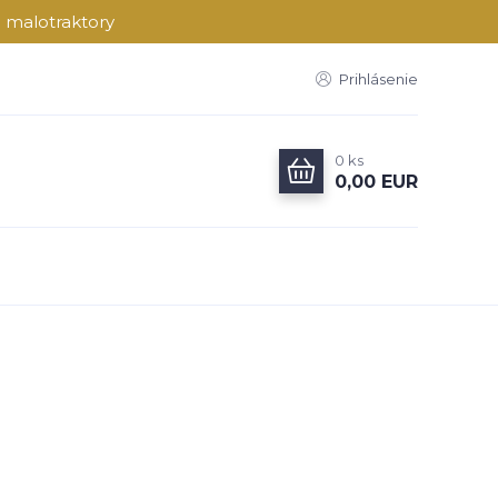
a malotraktory
Prihlásenie
0
ks
0,00 EUR