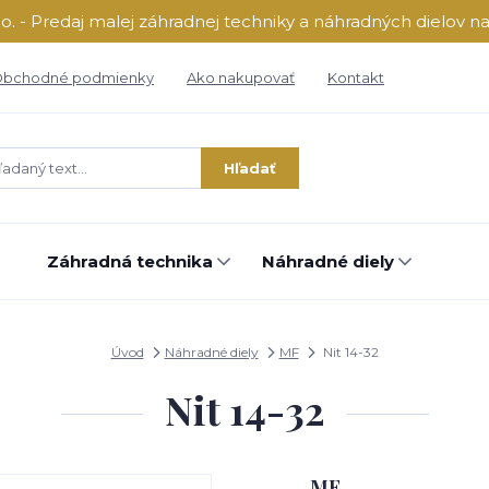
o. - Predaj malej záhradnej techniky a náhradných dielov n
bchodné podmienky
Ako nakupovať
Kontakt
Hľadať
Záhradná technika
Náhradné diely
Úvod
Náhradné diely
MF
Nit 14-32
Nit 14-32
MF