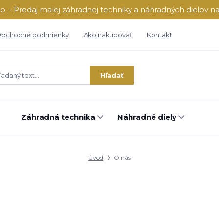
o. - Predaj malej záhradnej techniky a náhradných dielov n
bchodné podmienky
Ako nakupovať
Kontakt
Hľadať
Záhradná technika
Náhradné diely
Úvod
O nás