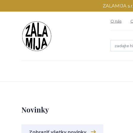
ZALAMIJA s.r.
O nás
O
Novinky
Zobraziť všetky novinky