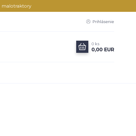
a malotraktory
Prihlásenie
0
ks
0,00 EUR