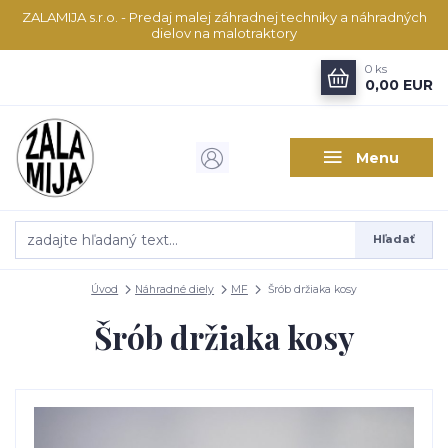
ZALAMIJA s.r.o. - Predaj malej záhradnej techniky a náhradných
dielov na malotraktory
0
ks
0,00 EUR
Menu
Hľadať
Úvod
Náhradné diely
MF
Šrób držiaka kosy
Šrób držiaka kosy