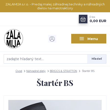
ZALAMIJA s.r.o. - Predaj malej záhradnej techniky a náhradných
dielov na malotraktory
0
ks
0,00 EUR
Menu
Hľadať
Úvod
Náhradné diely
BRIGGS & STRATTON
Štartér BS
Štartér BS