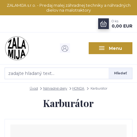
ZALAMIJA s.r.o. - Predaj malej záhradnej techniky a náhradných
dielov na malotraktory
0
ks
0,00 EUR
Menu
Hľadať
Úvod
Náhradné diely
HONDA
Karburátor
Karburátor