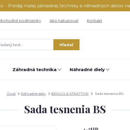
o. - Predaj malej záhradnej techniky a náhradných dielov n
bchodné podmienky
Ako nakupovať
Kontakt
Hľadať
Záhradná technika
Náhradné diely
Úvod
Náhradné diely
BRIGGS & STRATTON
Sada tesnenia BS
Sada tesnenia BS
4-5HP