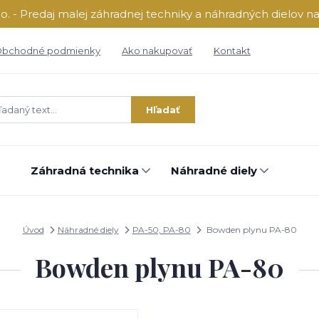
o. - Predaj malej záhradnej techniky a náhradných dielov n
bchodné podmienky
Ako nakupovať
Kontakt
Hľadať
Záhradná technika
Náhradné diely
Úvod
Náhradné diely
PA-50, PA-80
Bowden plynu PA-80
Bowden plynu PA-80