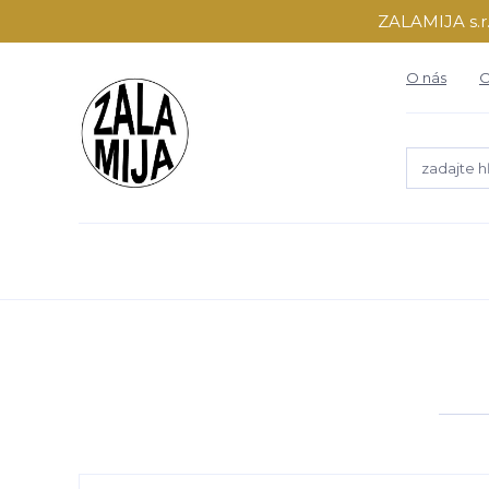
ZALAMIJA s.r.
O nás
O