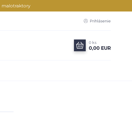
a malotraktory
Prihlásenie
0
ks
0,00 EUR