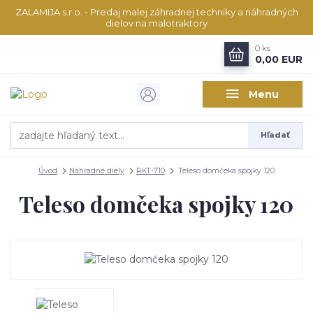
ZALAMIJA s.r.o. - Predaj malej záhradnej techniky a náhradných
dielov na malotraktory
0
ks
0,00 EUR
Menu
Hľadať
Úvod
Náhradné diely
RKT-710
Teleso domčeka spojky 120
Teleso domčeka spojky 120