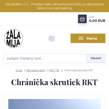
ZALAMIJA s.r.o. - Predaj malej záhradnej techniky a náhradných
dielov na malotraktory
0
ks
0,00 EUR
Menu
Hľadať
Úvod
Náhradné diely
RKT-710
Chránička skrutiek RKT
Chránička skrutiek RKT