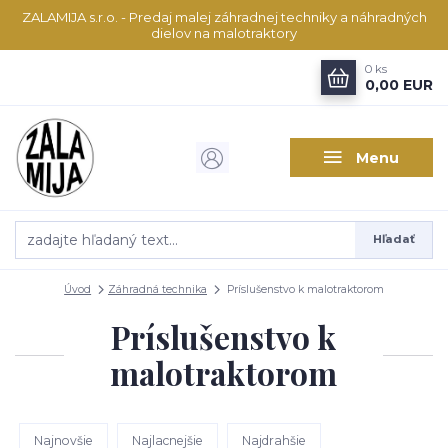
ZALAMIJA s.r.o. - Predaj malej záhradnej techniky a náhradných
dielov na malotraktory
0
ks
0,00 EUR
Menu
Hľadať
Úvod
Záhradná technika
Príslušenstvo k malotraktorom
Príslušenstvo k
malotraktorom
Najnovšie
Najlacnejšie
Najdrahšie