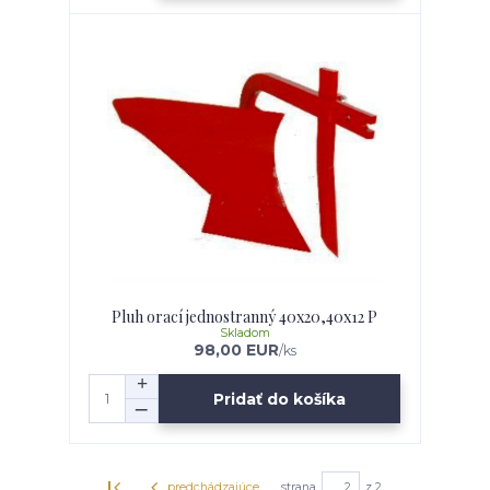
Pluh orací jednostranný 40x20,40x12 P
Skladom
98,00 EUR
/
ks
Pridať do košíka
predchádzajúce
strana
z 2