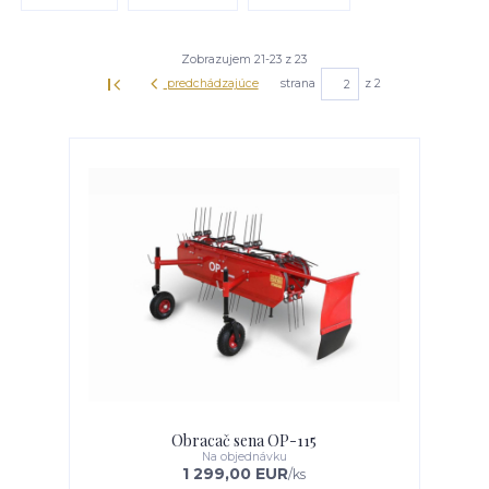
Zobrazujem 21-23 z 23
predchádzajúce
strana
z 2
Obracač sena OP-115
Na objednávku
1 299,00 EUR
/
ks