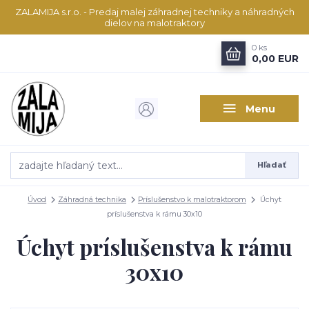
ZALAMIJA s.r.o. - Predaj malej záhradnej techniky a náhradných
dielov na malotraktory
0
ks
0,00 EUR
Menu
Hľadať
Úvod
Záhradná technika
Príslušenstvo k malotraktorom
Úchyt
príslušenstva k rámu 30x10
Úchyt príslušenstva k rámu
30x10